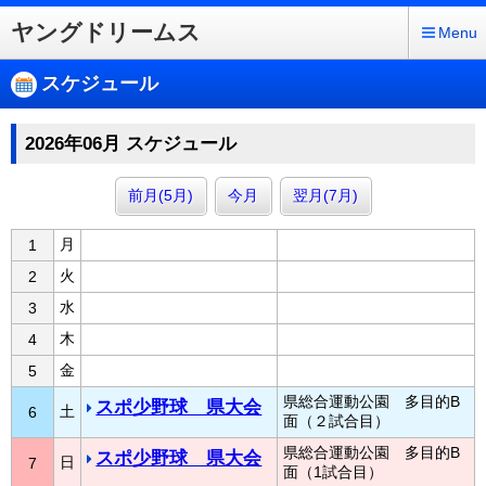
ヤングドリームス
Menu
スケジュール
2026年06月 スケジュール
前月(5月)
今月
翌月(7月)
月
1
火
2
水
3
木
4
金
5
県総合運動公園 多目的B
スポ少野球 県大会
土
6
面（２試合目）
県総合運動公園 多目的B
スポ少野球 県大会
日
7
面（1試合目）