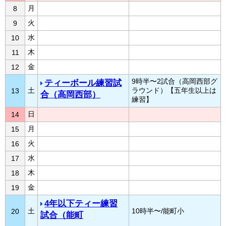
月
8
火
9
水
10
木
11
金
12
9時半〜2試合（高岡西部グ
ティーボール練習試
土
ラウンド）【五年生以上は
13
合（高岡西部）
練習】
日
14
月
15
火
16
水
17
木
18
金
19
4年以下ティー練習
土
10時半〜/能町小
20
試合（能町