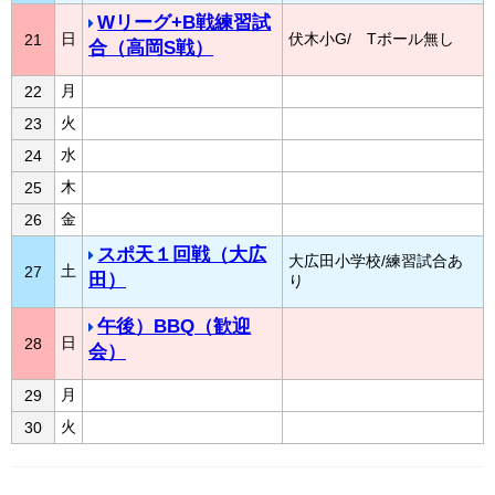
Wリーグ+B戦練習試
日
伏木小G/ Tボール無し
21
合（高岡S戦）
月
22
火
23
水
24
木
25
金
26
スポ天１回戦（大広
大広田小学校/練習試合あ
土
27
田）
り
午後）BBQ（歓迎
日
28
会）
月
29
火
30