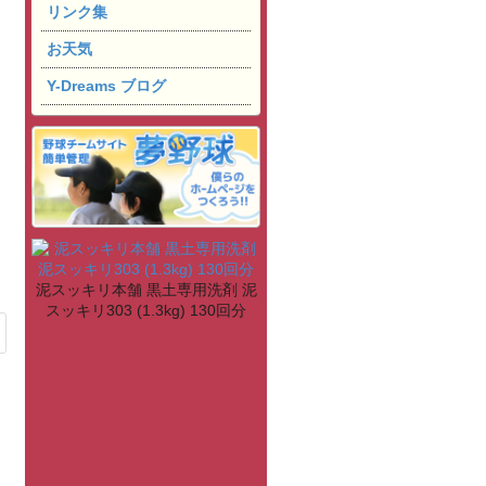
リンク集
お天気
Y-Dreams ブログ
泥スッキリ本舗 黒土専用洗剤 泥
スッキリ303 (1.3kg) 130回分