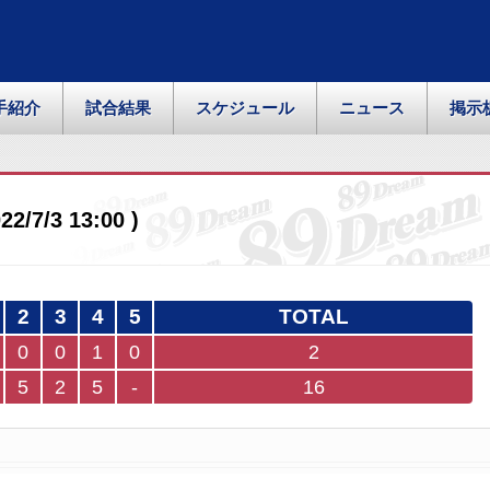
手紹介
試合結果
スケジュール
ニュース
掲示
7/3 13:00 )
2
3
4
5
TOTAL
0
0
1
0
2
5
2
5
-
16