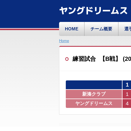
ヤングドリームス
HOME
チーム概要
選
Home
練習試合 【B戦】 (2022/
1
1
新湊クラブ
4
ヤングドリームス